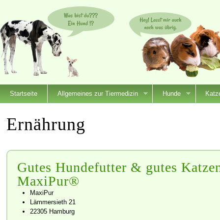
Startseite
Allgemeines zur Tiermedizin
Hunde
Katz
Ernährung
Gutes Hundefutter & gutes Katzen
MaxiPur®
MaxiPur
Lämmersieth 21
22305 Hamburg