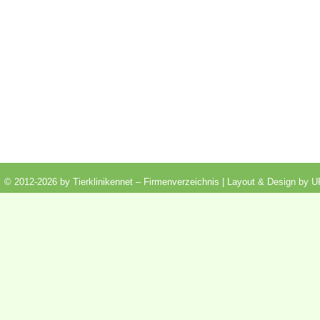
© 2012-2026 by Tierklinikennet – Firmenverzeichnis | Layout & Design by
U