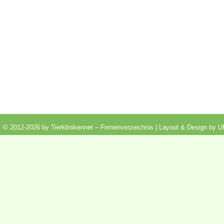
© 2012-2026 by Tierklinikennet – Firmenverzeichnis | Layout & Design by
U