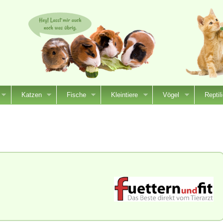
Katzen
Fische
Kleintiere
Vögel
Reptil