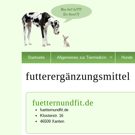
Startseite
Allgemeines zur Tiermedizin
Hunde
futterergänzungsmittel
fuetternundfit.de
fuetternundfit.de
Klosterstr. 16
46509 Xanten