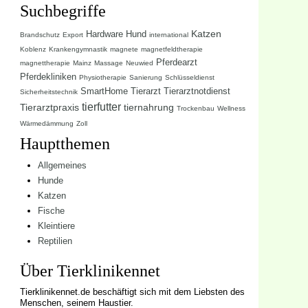
Suchbegriffe
Katzen
Hardware
Hund
Brandschutz
Export
international
Koblenz
Krankengymnastik
magnete
magnetfeldtherapie
Pferdearzt
magnettherapie
Mainz
Massage
Neuwied
Pferdekliniken
Physiotherapie
Sanierung
Schlüsseldienst
SmartHome
Tierarzt
Tierarztnotdienst
Sicherheitstechnik
tierfutter
Tierarztpraxis
tiernahrung
Trockenbau
Wellness
Wärmedämmung
Zoll
Hauptthemen
Allgemeines
Hunde
Katzen
Fische
Kleintiere
Reptilien
Über Tierklinikennet
Tierklinikennet.de beschäftigt sich mit dem Liebsten des
Menschen, seinem Haustier.