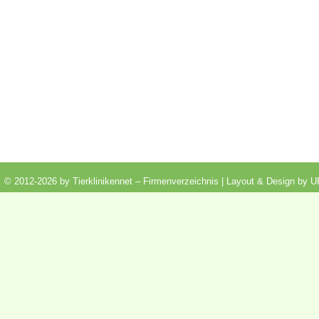
© 2012-2026 by Tierklinikennet – Firmenverzeichnis | Layout & Design by
U