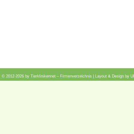
© 2012-2026 by Tierklinikennet – Firmenverzeichnis | Layout & Design by
U