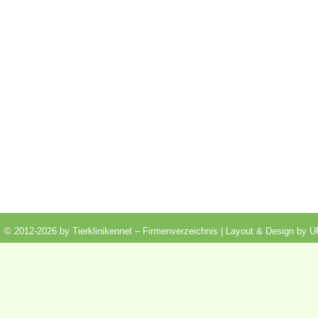
© 2012-2026 by Tierklinikennet – Firmenverzeichnis | Layout & Design by
U