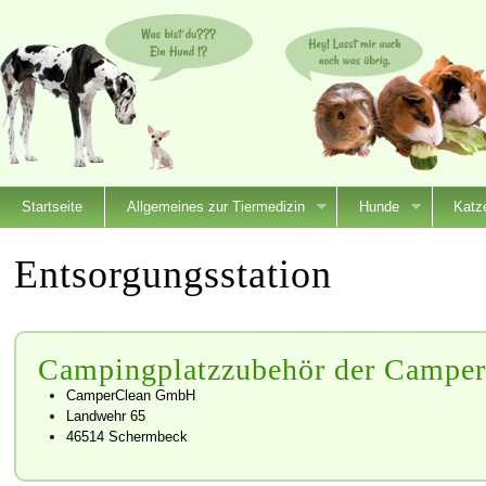
Startseite
Allgemeines zur Tiermedizin
Hunde
Katz
Entsorgungsstation
Campingplatzzubehör der Camp
CamperClean GmbH
Landwehr 65
46514 Schermbeck