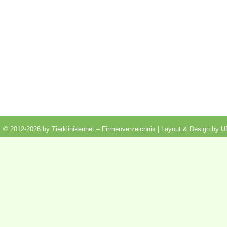
© 2012-2026 by Tierklinikennet – Firmenverzeichnis | Layout & Design by
U