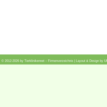
© 2012-2026 by Tierklinikennet – Firmenverzeichnis | Layout & Design by
U