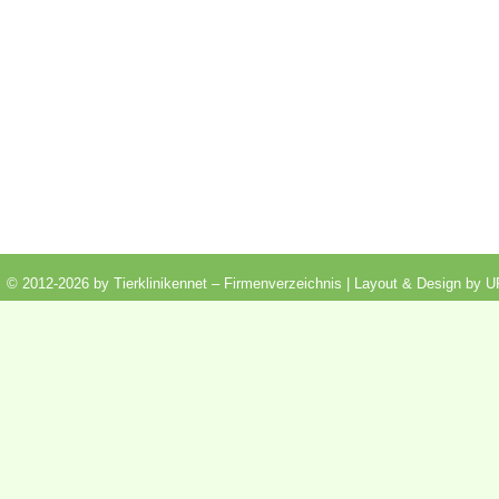
© 2012-2026 by Tierklinikennet – Firmenverzeichnis | Layout & Design by
U