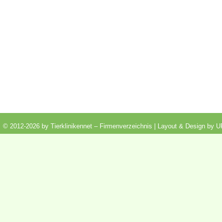
© 2012-2026 by Tierklinikennet – Firmenverzeichnis | Layout & Design by
U