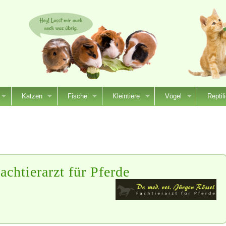
Katzen
Fische
Kleintiere
Vögel
Reptil
achtierarzt für Pferde