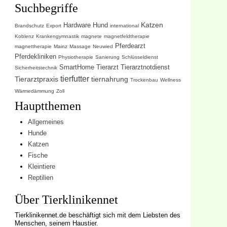
Suchbegriffe
Katzen
Hardware
Hund
Brandschutz
Export
international
Koblenz
Krankengymnastik
magnete
magnetfeldtherapie
Pferdearzt
magnettherapie
Mainz
Massage
Neuwied
Pferdekliniken
Physiotherapie
Sanierung
Schlüsseldienst
SmartHome
Tierarzt
Tierarztnotdienst
Sicherheitstechnik
tierfutter
Tierarztpraxis
tiernahrung
Trockenbau
Wellness
Wärmedämmung
Zoll
Hauptthemen
Allgemeines
Hunde
Katzen
Fische
Kleintiere
Reptilien
Über Tierklinikennet
Tierklinikennet.de beschäftigt sich mit dem Liebsten des
Menschen, seinem Haustier.