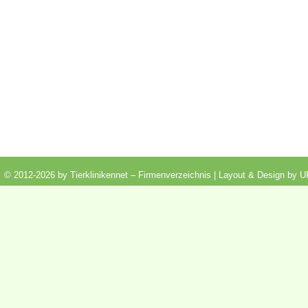
© 2012-2026 by Tierklinikennet – Firmenverzeichnis | Layout & Design by
U