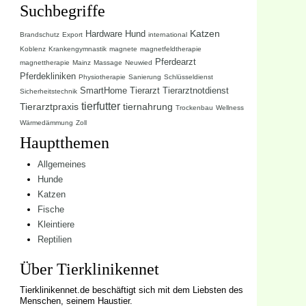
Suchbegriffe
Katzen
Hardware
Hund
Brandschutz
Export
international
Koblenz
Krankengymnastik
magnete
magnetfeldtherapie
Pferdearzt
magnettherapie
Mainz
Massage
Neuwied
Pferdekliniken
Physiotherapie
Sanierung
Schlüsseldienst
SmartHome
Tierarzt
Tierarztnotdienst
Sicherheitstechnik
tierfutter
Tierarztpraxis
tiernahrung
Trockenbau
Wellness
Wärmedämmung
Zoll
Hauptthemen
Allgemeines
Hunde
Katzen
Fische
Kleintiere
Reptilien
Über Tierklinikennet
Tierklinikennet.de beschäftigt sich mit dem Liebsten des
Menschen, seinem Haustier.