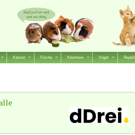
Katzen
Fische
Kleintiere
Vögel
Reptil
alle