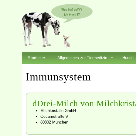
Startseite
Allgemeines zur Tiermedizin
Hunde
Immunsystem
dDrei-Milch von Milchkrist
Milchkristalle GmbH
Occamstraße 9
80802 München