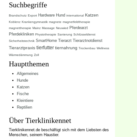
Suchbegriffe
Katzen
Hardware
Hund
Brandschutz
Export
international
Koblenz
Krankengymnastik
magnete
magnetfeldtherapie
Pferdearzt
magnettherapie
Mainz
Massage
Neuwied
Pferdekliniken
Physiotherapie
Sanierung
Schlüsseldienst
SmartHome
Tierarzt
Tierarztnotdienst
Sicherheitstechnik
tierfutter
Tierarztpraxis
tiernahrung
Trockenbau
Wellness
Wärmedämmung
Zoll
Hauptthemen
Allgemeines
Hunde
Katzen
Fische
Kleintiere
Reptilien
Über Tierklinikennet
Tierklinikennet.de beschäftigt sich mit dem Liebsten des
Menschen, seinem Haustier.