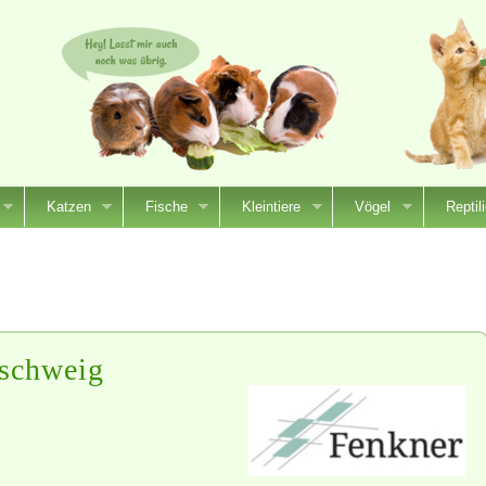
Katzen
Fische
Kleintiere
Vögel
Reptil
schweig