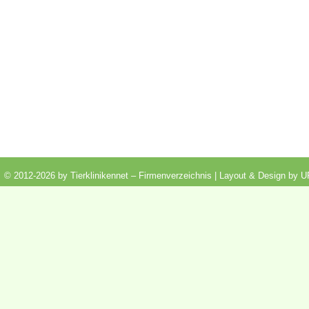
© 2012-2026 by Tierklinikennet – Firmenverzeichnis | Layout & Design by
U