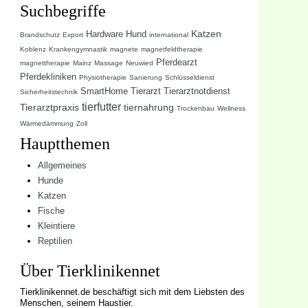
Suchbegriffe
Katzen
Hardware
Hund
Brandschutz
Export
international
Koblenz
Krankengymnastik
magnete
magnetfeldtherapie
Pferdearzt
magnettherapie
Mainz
Massage
Neuwied
Pferdekliniken
Physiotherapie
Sanierung
Schlüsseldienst
SmartHome
Tierarzt
Tierarztnotdienst
Sicherheitstechnik
tierfutter
Tierarztpraxis
tiernahrung
Trockenbau
Wellness
Wärmedämmung
Zoll
Hauptthemen
Allgemeines
Hunde
Katzen
Fische
Kleintiere
Reptilien
Über Tierklinikennet
Tierklinikennet.de beschäftigt sich mit dem Liebsten des
Menschen, seinem Haustier.