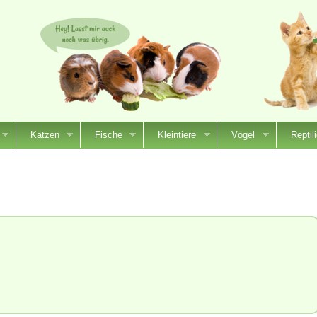
Katzen
Fische
Kleintiere
Vögel
Reptil