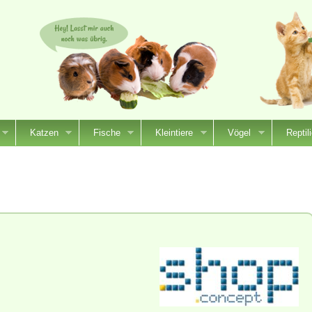
Katzen
Fische
Kleintiere
Vögel
Reptil