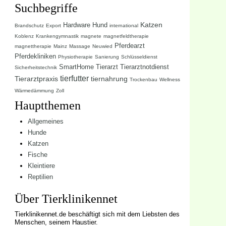
Suchbegriffe
Katzen
Hardware
Hund
Brandschutz
Export
international
Koblenz
Krankengymnastik
magnete
magnetfeldtherapie
Pferdearzt
magnettherapie
Mainz
Massage
Neuwied
Pferdekliniken
Physiotherapie
Sanierung
Schlüsseldienst
SmartHome
Tierarzt
Tierarztnotdienst
Sicherheitstechnik
tierfutter
Tierarztpraxis
tiernahrung
Trockenbau
Wellness
Wärmedämmung
Zoll
Hauptthemen
Allgemeines
Hunde
Katzen
Fische
Kleintiere
Reptilien
Über Tierklinikennet
Tierklinikennet.de beschäftigt sich mit dem Liebsten des
Menschen, seinem Haustier.