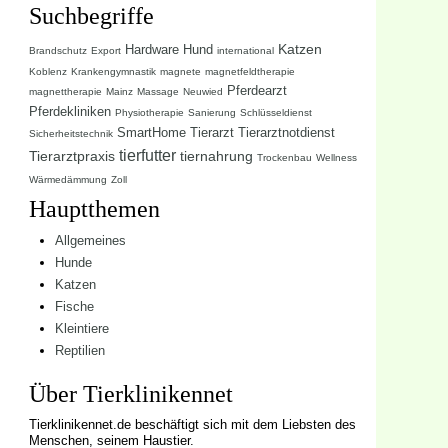
Suchbegriffe
Katzen
Hardware
Hund
Brandschutz
Export
international
Koblenz
Krankengymnastik
magnete
magnetfeldtherapie
Pferdearzt
magnettherapie
Mainz
Massage
Neuwied
Pferdekliniken
Physiotherapie
Sanierung
Schlüsseldienst
SmartHome
Tierarzt
Tierarztnotdienst
Sicherheitstechnik
tierfutter
Tierarztpraxis
tiernahrung
Trockenbau
Wellness
Wärmedämmung
Zoll
Hauptthemen
Allgemeines
Hunde
Katzen
Fische
Kleintiere
Reptilien
Über Tierklinikennet
Tierklinikennet.de beschäftigt sich mit dem Liebsten des
Menschen, seinem Haustier.