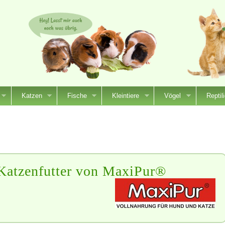
Katzen
Fische
Kleintiere
Vögel
Reptil
 Katzenfutter von MaxiPur®