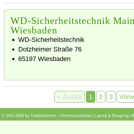
WD-Sicherheitstechnik Mai
Wiesbaden
WD-Sicherheitstechnik
Dotzheimer Straße 76
65197 Wiesbaden
« Zurück
1
2
3
Vorw
© 2012-2026 by Tierklinikennet – Firmenverzeichnis | Layout & Design by
U