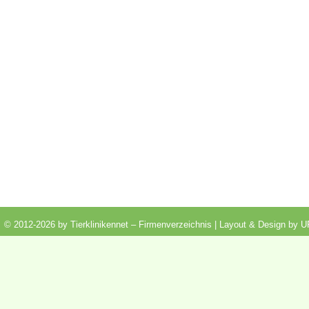
© 2012-2026 by Tierklinikennet – Firmenverzeichnis | Layout & Design by
U