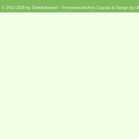
© 2012-2026 by Tierklinikennet – Firmenverzeichnis | Layout & Design by
U