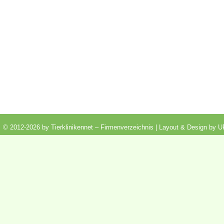
© 2012-2026 by Tierklinikennet – Firmenverzeichnis | Layout & Design by
U