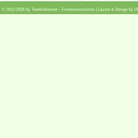
© 2012-2026 by Tierklinikennet – Firmenverzeichnis | Layout & Design by
U