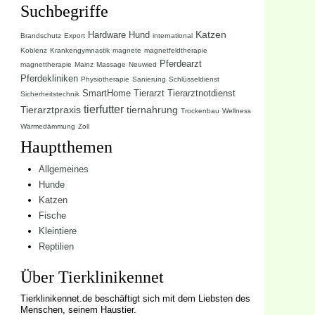
Suchbegriffe
Katzen
Hardware
Hund
Brandschutz
Export
international
Koblenz
Krankengymnastik
magnete
magnetfeldtherapie
Pferdearzt
magnettherapie
Mainz
Massage
Neuwied
Pferdekliniken
Physiotherapie
Sanierung
Schlüsseldienst
SmartHome
Tierarzt
Tierarztnotdienst
Sicherheitstechnik
tierfutter
Tierarztpraxis
tiernahrung
Trockenbau
Wellness
Wärmedämmung
Zoll
Hauptthemen
Allgemeines
Hunde
Katzen
Fische
Kleintiere
Reptilien
Über Tierklinikennet
Tierklinikennet.de beschäftigt sich mit dem Liebsten des
Menschen, seinem Haustier.