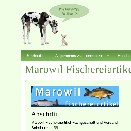
Startseite
Allgemeines zur Tiermedizin
Hunde
Marowil Fischereiartik
Anschrift
Marowil Fischereiartikel Fachgeschäft und Versand
Solothurnstr. 36