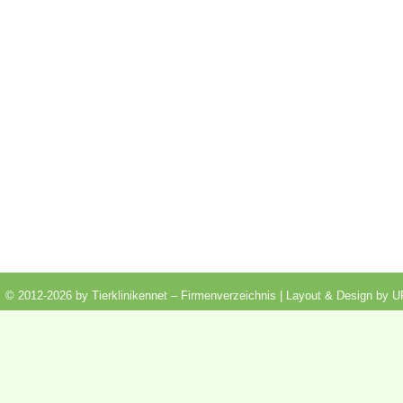
© 2012-2026 by Tierklinikennet – Firmenverzeichnis | Layout & Design by
U