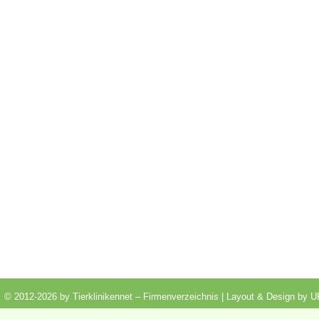
© 2012-2026 by Tierklinikennet – Firmenverzeichnis | Layout & Design by
U