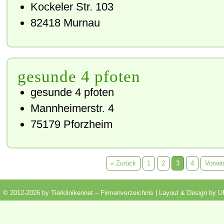
Kockeler Str. 103
82418
Murnau
gesunde 4 pfoten
gesunde 4 pfoten
Mannheimerstr. 4
75179
Pforzheim
« Zurück
1
2
3
4
Vorwär
© 2012-2026 by Tierklinikennet – Firmenverzeichnis | Layout & Design by
U